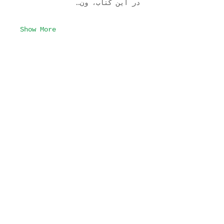
در این کتاب، ون…
Show More
Join Our Mailing List
Subscribe Now
VISIT US
Arch 87, Wood Lane Arches
London, W12 7RQ
CAFE OPENING TIMES
TUE-SUN 10am-5pm