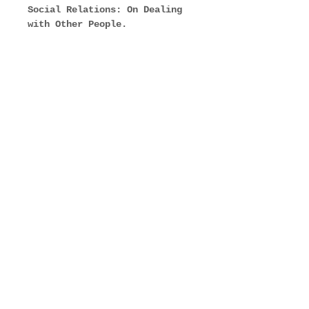
Social Relations: On Dealing 
with Other People.
Join Our Mailing List
Subscribe Now
VISIT US
Arch 87, Wood Lane Arches
London, W12 7RQ
CAFE OPENING TIMES
TUE-SUN 10am-5pm
MONDAY Closed